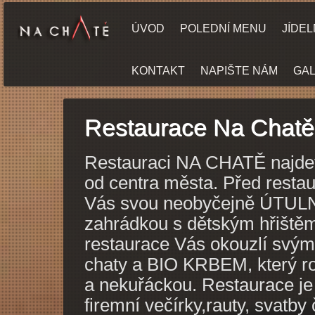
ÚVOD
POLEDNÍ MENU
JÍDEL
KONTAKT
NAPIŠTE NÁM
GAL
Restaurace Na Chatě
Restauraci NA CHATĚ najdet
od centra města. Před restau
Vás svou neobyčejně ÚTU
zahrádkou s dětským hřištěm.
restaurace Vás okouzlí svým
chaty a BIO KRBEM, který ro
a nekuřáckou. Restaurace je
firemní večírky,rauty, svatb