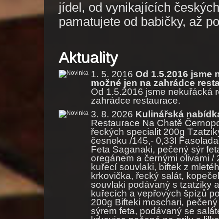
jídel, od vynikajících českých
pamatujete od babičky, až po
Aktuality
1. 5. 2016
Od 1.5.2016 jsme 
možné jen na zahrádce rest
Od 1.5.2016 jsme nekuřácká r
zahrádce restaurace.
3. 8. 2026
Kulinářská nabídka
Restaurace Na Chatě Černopo
řeckých specialit 200g Tzatzik
česneku /145,- 0,33l Fasolada 
Feta Saganaki, pečený sýr feta
oregánem a černými olivami / 2
kuřecí souvlaki, biftek z mlet
krkovička, řecký salát, kopeček
souvlaki podávaný s tzatziky a
kuřecích a vepřových špízů po
200g Bifteki moschari, pečený
sýrem feta, podávaný se saláte