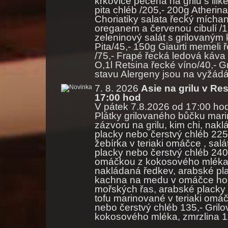
krkovice pečená na grilu s lilk
pita chléb /205,- 200g Atheri
Choriatiky salata řecký míchan
oreganem a červenou cibulí /1
zeleninový salát s grilovaným
Pita/45,- 150g Giaurti memeli
/75,- Frapé řecká ledová káva /
O,1l Retsina řecké víno/40,-
stavu Alergeny jsou na vyžádá
7. 8. 2026
Asie na grilu v Re
17:00 hod
V pátek 7.8.2026 od 17:00 hod
Plátky grilovaného bůčku mar
zázvoru na grilu, kim chi, na
placky nebo čerstvý chléb 225
žebírka v teriaki omáčce , sal
placky nebo čerstvý chléb 24
omáčkou z kokosového mléka a
nakládaná ředkev, arabské pla
kachna na medu v omáčce hoisi
mořských řas, arabské placky 
tofu marinované v teriaki omáč
nebo čerstvý chléb 135,- Gri
kokosového mléka, zmrzlina 1